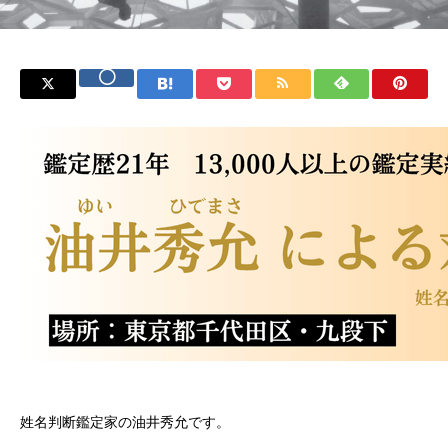
姓名判断鑑定家の油井秀允です。