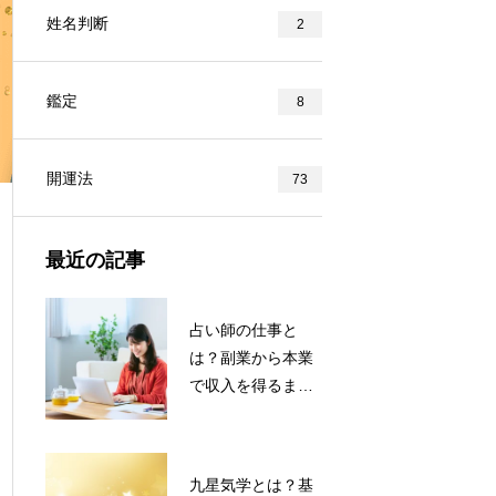
姓名判断
2
鑑定
8
開運法
73
最近の記事
占い師の仕事と
は？副業から本業
で収入を得るま
で！占い師のなり
方を解説
九星気学とは？基