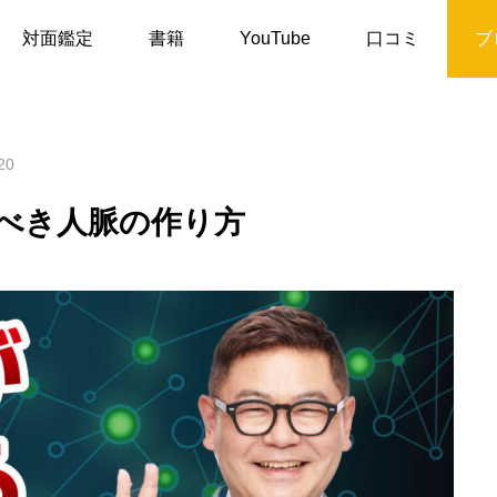
！実践すべき人脈の作り方
対面鑑定
書籍
YouTube
口コミ
ブ
20
べき人脈の作り方