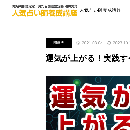
ブログ
開運法
運気が上がる
人気占い師養成講座
2021.08.04
2023.10.
開運法
運気が上がる！実践す