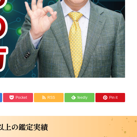
Pocket
RSS
feedly
Pin it