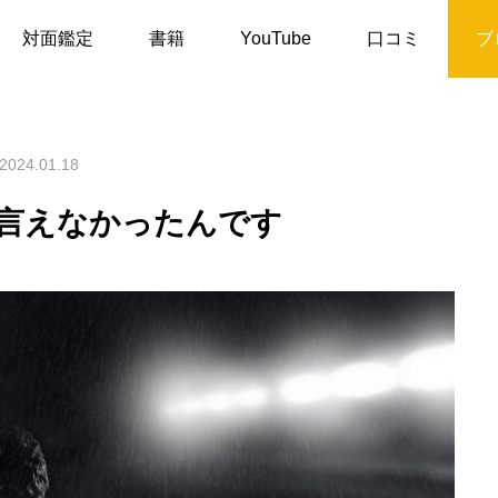
実は去年まで占い師と言えなかったんです
対面鑑定
書籍
YouTube
口コミ
ブ
2024.01.18
言えなかったんです