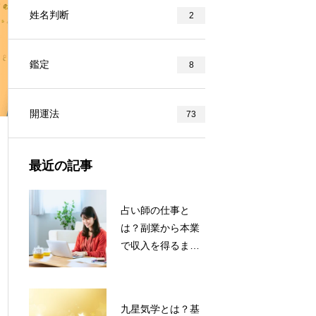
姓名判断
2
鑑定
8
開運法
73
最近の記事
占い師の仕事と
は？副業から本業
で収入を得るま
で！占い師のなり
方を解説
九星気学とは？基