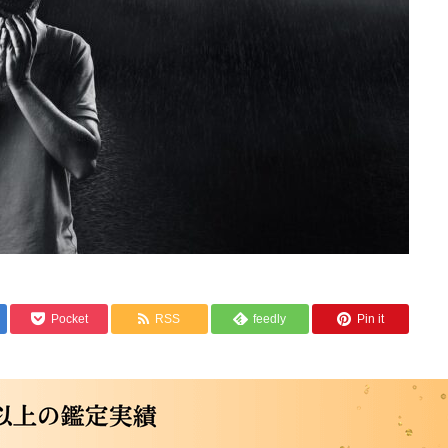
Pocket
RSS
feedly
Pin it